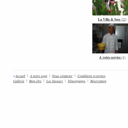
La Villa & Spa
(22)
A votre service
(1)
fr
Accueil
A notre sujet
Nous contacter
Conditions et termes
Gallerie
Bien-être
Les Saveurs
Témoignages
Réservation