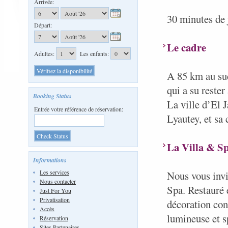
Arrivée:
30 minutes de j
Départ:
Le cadre
Adultes:
Les enfants:
A 85 km au sud
qui a su reste
Booking Status
La ville d’El J
Entrée votre référence de réservation:
Lyautey, et sa
La Villa & S
Informations
Les services
Nous vous invi
Nous contacter
Spa. Restauré e
Just For You
Privatisation
décoration con
Accès
lumineuse et s
Réservation
Sites Partenaires